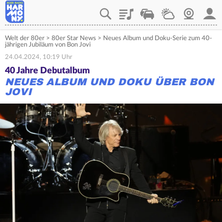
Playlist
Verkehr
Wetter
Webcam
Mein
Welt der 80er
>
80er Star News
>
Neues Album und Doku-Serie zum 40-
jährigen Jubiläum von Bon Jovi
24.04.2024, 10:19 Uhr
40 Jahre Debutalbum
NEUES ALBUM UND DOKU ÜBER BON
JOVI