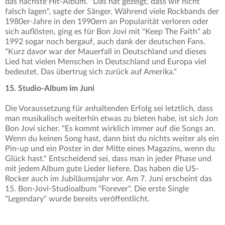
das nächste Hit-Album. "Das hat gezeigt, dass wir nicht
falsch lagen", sagte der Sänger. Während viele Rockbands der
1980er-Jahre in den 1990ern an Popularität verloren oder
sich auflösten, ging es für Bon Jovi mit "Keep The Faith" ab
1992 sogar noch bergauf, auch dank der deutschen Fans.
"Kurz davor war der Mauerfall in Deutschland und dieses
Lied hat vielen Menschen in Deutschland und Europa viel
bedeutet. Das übertrug sich zurück auf Amerika."
15. Studio-Album im Juni
Die Voraussetzung für anhaltenden Erfolg sei letztlich, dass
man musikalisch weiterhin etwas zu bieten habe, ist sich Jon
Bon Jovi sicher. "Es kommt wirklich immer auf die Songs an.
Wenn du keinen Song hast, dann bist du nichts weiter als ein
Pin-up und ein Poster in der Mitte eines Magazins, wenn du
Glück hast." Entscheidend sei, dass man in jeder Phase und
mit jedem Album gute Lieder liefere. Das haben die US-
Rocker auch im Jubiläumsjahr vor. Am 7. Juni erscheint das
15. Bon-Jovi-Studioalbum "Forever". Die erste Single
"Legendary" wurde bereits veröffentlicht.