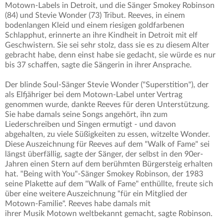
Motown-Labels in Detroit, und die Sänger Smokey Robinson
(84) und Stevie Wonder (73) Tribut. Reeves, in einem
bodenlangen Kleid und einem riesigen goldfarbenen
Schlapphut, erinnerte an ihre Kindheit in Detroit mit elf
Geschwistern. Sie sei sehr stolz, dass sie es zu diesem Alter
gebracht habe, denn einst habe sie gedacht, sie würde es nur
bis 37 schaffen, sagte die Sängerin in ihrer Ansprache.
Der blinde Soul-Sänger Stevie Wonder ("Superstition"), der
als Elfjähriger bei dem Motown-Label unter Vertrag
genommen wurde, dankte Reeves für deren Unterstützung.
Sie habe damals seine Songs angehört, ihn zum
Liederschreiben und Singen ermutigt - und davon
abgehalten, zu viele Süßigkeiten zu essen, witzelte Wonder.
Diese Auszeichnung für Reeves auf dem "Walk of Fame" sei
längst überfällig, sagte der Sänger, der selbst in den 90er-
Jahren einen Stern auf dem berühmten Bürgersteig erhalten
hat. "Being with You"-Sänger Smokey Robinson, der 1983
seine Plakette auf dem "Walk of Fame" enthüllte, freute sich
über eine weitere Auszeichnung "für ein Mitglied der
Motown-Familie". Reeves habe damals mit
ihrer Musik Motown weltbekannt gemacht, sagte Robinson.