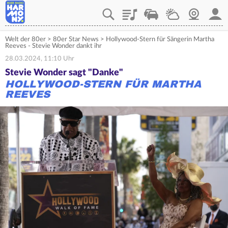
Playlist
Verkehr
Wetter
Webcam
Mein
Welt der 80er
>
80er Star News
>
Hollywood-Stern für Sängerin Martha
Reeves - Stevie Wonder dankt ihr
28.03.2024, 11:10 Uhr
Stevie Wonder sagt "Danke"
HOLLYWOOD-STERN FÜR MARTHA
REEVES