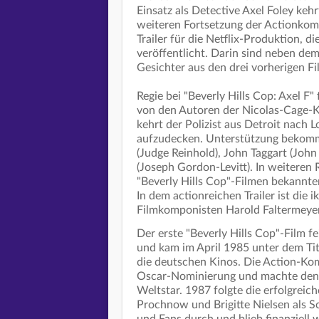
Einsatz als Detective Axel Foley k
weiteren Fortsetzung der Actionkomöd
Trailer für die Netflix-Produktion,
veröffentlicht. Darin sind neben de
Gesichter aus den drei vorherigen F
Regie bei "Beverly Hills Cop: Axel
von den Autoren der Nicolas-Cage-Ko
kehrt der Polizist aus Detroit nach
aufzudecken. Unterstützung bekommt
(Judge Reinhold), John Taggart (Jo
(Joseph Gordon-Levitt). In weiteren
"Beverly Hills Cop"-Filmen bekannten
In dem actionreichen Trailer ist die 
Filmkomponisten Harold Faltermeyer
Der erste "Beverly Hills Cop"-Film 
und kam im April 1985 unter dem Titel 
die deutschen Kinos. Die Action-Kom
Oscar-Nominierung und machte den 
Weltstar. 1987 folgte die erfolgreich
Prochnow und Brigitte Nielsen als Sch