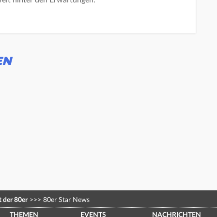
weit hinter den Erwartungen.
EN
 der 80er
>>>
80er Star News
THEMEN
EVENTS
NACHRICHTEN