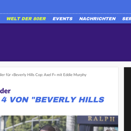
WELT DER 80ER
EVENTS
NACHRICHTEN
SE
iler für «Beverly Hills Cop: Axel F» mit Eddie Murphy
eder
 4 VON "BEVERLY HILLS