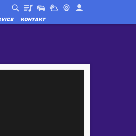
Playlist
Verkehr
Wetter
Webcam
Mein harmony
RVICE
KONTAKT