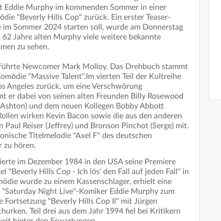
ehrt Eddie Murphy im kommenden Sommer in einer
ie "Beverly Hills Cop" zurück. Ein erster Teaser-
 die im Sommer 2024 starten soll, wurde am Donnerstag
m 62 Jahre alten Murphy viele weitere bekannte
ilmen zu sehen.
 F" führte Newcomer Mark Molloy. Das Drehbuch stammt
mödie "Massive Talent".Im vierten Teil der Kultreihe
 Los Angeles zurück, um eine Verschwörung
 er dabei von seinen alten Freunden Billy Rosewood
hn Ashton) und dem neuen Kollegen Bobby Abbott
 Rollen wirken Kevin Bacon sowie die aus den anderen
 Paul Reiser (Jeffrey) und Bronson Pinchot (Serge) mit.
ikonische Titelmelodie "Axel F" des deutschen
 zu hören.
feierte im Dezember 1984 in den USA seine Premiere
"Beverly Hills Cop - Ich lös' den Fall auf jeden Fall" in
ödie wurde zu einem Kassenschlager, erhielt eine
"Saturday Night Live"-Komiker Eddie Murphy zum
e Fortsetzung "Beverly Hills Cop II" mit Jürgen
urken. Teil drei aus dem Jahr 1994 fiel bei Kritikern