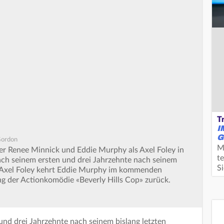
T
I
G
 Gordon
M
cer Renee Minnick und Eddie Murphy als Axel Foley in
te
nach seinem ersten und drei Jahrzehnte nach seinem
S
ve Axel Foley kehrt Eddie Murphy im kommenden
g der Actionkomödie «Beverly Hills Cop» zurück.
und drei Jahrzehnte nach seinem bislang letzten