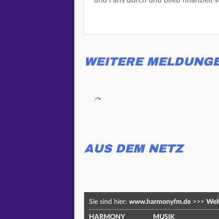
und Fans durch und blieb finanziell 
WEITERE MELDUNG
AUS DEM NETZ
Sie sind hier:
www.harmonyfm.de
>>>
Welt
HARMONY
MUSIK