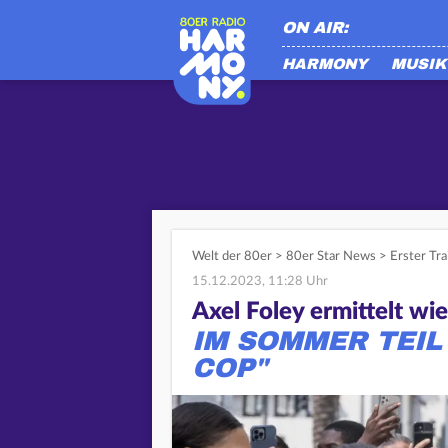
ON AIR:
HARMONY
MUSIK
Welt der 80er
>
80er Star News
>
Erster Tra
15.12.2023, 11:28 Uhr
Axel Foley ermittelt wi
IM SOMMER TEIL
COP"