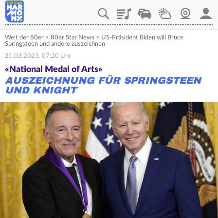
Playlist
Verkehr
Wetter
Webcam
Mein
Welt der 80er
>
80er Star News
>
US-Präsident Biden will Bruce
Springsteen und andere auszeichnen
21.03.2023, 07:20 Uhr
«National Medal of Arts»
AUSZEICHNUNG FÜR SPRINGSTEEN
UND KNIGHT