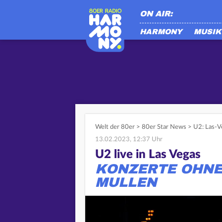
ON AIR:
HARMONY
MUSIK
Welt der 80er
>
80er Star News
>
U2: Las-V
13.02.2023, 12:37 Uhr
U2 live in Las Vegas
KONZERTE OHNE
MULLEN