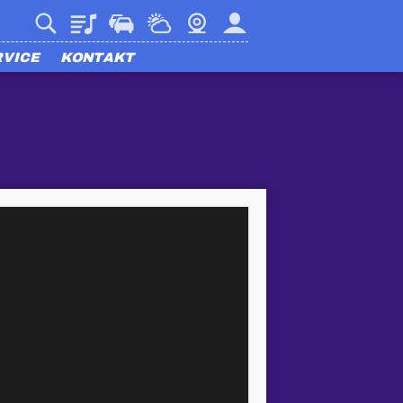
Playlist
Verkehr
Wetter
Webcam
Mein harmony
RVICE
KONTAKT