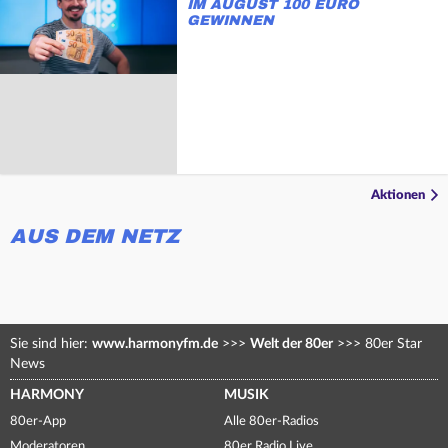
IM AUGUST 100 EURO
GEWINNEN
Aktionen
AUS DEM NETZ
Sie sind hier:
www.harmonyfm.de
>>>
Welt der 80er
>>>
80er Star
News
HARMONY
MUSIK
80er-App
Alle 80er-Radios
Moderatoren
80er Radio Live