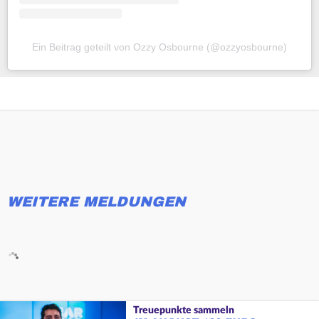
Ein Beitrag geteilt von Ozzy Osbourne (@ozzyosbourne)
WEITERE MELDUNGEN
Treuepunkte sammeln