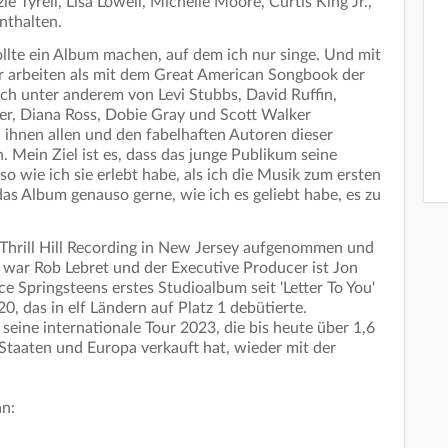
 Tyrell, Lisa Lowell, Michelle Moore, Curtis King Jr.,
enthalten.
ollte ein Album machen, auf dem ich nur singe. Und mit
 arbeiten als mit dem Great American Songbook der
ich unter anderem von Levi Stubbs, David Ruffin,
er, Diana Ross, Dobie Gray und Scott Walker
t, ihnen allen und den fabelhaften Autoren dieser
 Mein Ziel ist es, dass das junge Publikum seine
o wie ich sie erlebt habe, als ich die Musik zum ersten
 das Album genauso gerne, wie ich es geliebt habe, es zu
 Thrill Hill Recording in New Jersey aufgenommen und
r war Rob Lebret und der Executive Producer ist Jon
ce Springsteens erstes Studioalbum seit 'Letter To You'
, das in elf Ländern auf Platz 1 debütierte.
 seine internationale Tour 2023, die bis heute über 1,6
 Staaten und Europa verkauft hat, wieder mit der
an: