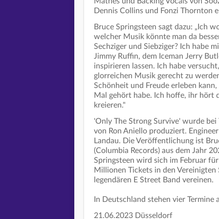
Mathes und Backing Vocals von Soozie
Dennis Collins und Fonzi Thornton 
Bruce Springsteen sagt dazu: „Ich w
welcher Musik könnte man da besser
Sechziger und Siebziger? Ich habe m
Jimmy Ruffin, dem Iceman Jerry Butl
inspirieren lassen. Ich habe versuch
glorreichen Musik gerecht zu werden.
Schönheit und Freude erleben kann, s
Mal gehört habe. Ich hoffe, ihr hört
kreieren."
'Only The Strong Survive' wurde bei
von Ron Aniello produziert. Enginee
Landau. Die Veröffentlichung ist Bru
(Columbia Records) aus dem Jahr 2020
Springsteen wird sich im Februar für
Millionen Tickets in den Vereinigten
legendären E Street Band vereinen.
In Deutschland stehen vier Termine 
21.06.2023 Düsseldorf