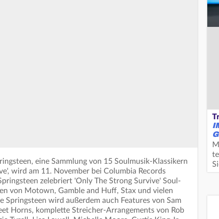
T
I
G
M
te
ingsteen, eine Sammlung von 15 Soulmusik-Klassikern
S
ive', wird am 11. November bei Columbia Records
Springsteen zelebriert 'Only The Strong Survive' Soul-
gen von Motown, Gamble and Huff, Stax und vielen
ce Springsteen wird außerdem auch Features von Sam
eet Horns, komplette Streicher-Arrangements von Rob