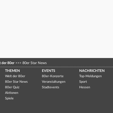
 der 80er
>>>
80er Star News
THEMEN
EVENTS
NACHRICHTEN
Welt der 80er
80er-Konzerte
Top-Meldungen
80er Star News
Veranstaltungen
Sport
80er Quiz
Stadtevents
Hessen
Aktionen
Spiele