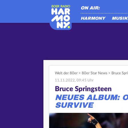
ON AIR:
HARMONY
MUSIK
Welt der 80er
>
80er Star News
>
Bruce Spr
11.11.2022, 09:45 Uhr
Bruce Springsteen
NEUES ALBUM: 
SURVIVE