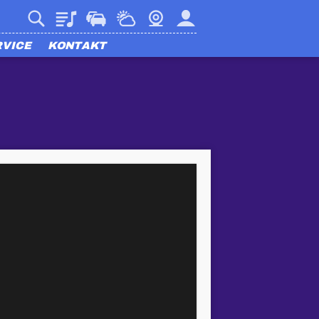
Playlist
Verkehr
Wetter
Webcam
Mein harmony
RVICE
KONTAKT