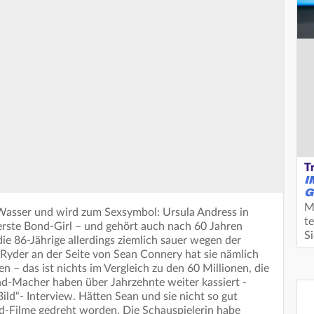
T
I
G
M
 Wasser und wird zum Sexsymbol: Ursula Andress in
te
s erste Bond-Girl – und gehört auch nach 60 Jahren
S
die 86-Jährige allerdings ziemlich sauer wegen der
 Ryder an der Seite von Sean Connery hat sie nämlich
– das ist nichts im Vergleich zu den 60 Millionen, die
ond-Macher haben über Jahrzehnte weiter kassiert -
ild“- Interview. Hätten Sean und sie nicht so gut
d-Filme gedreht worden. Die Schauspielerin habe