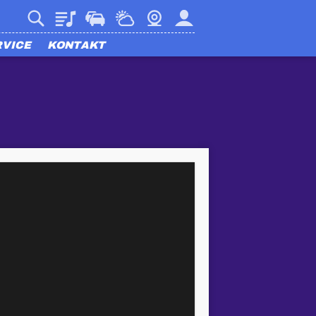
Playlist
Verkehr
Wetter
Webcam
Mein harmony
RVICE
KONTAKT