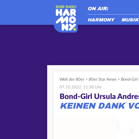
ON AIR:
HARMONY
MUSIK
Welt der 80er
>
80er Star News
>
Bond-Girl
07.10.2022, 11:38 Uhr
Bond-Girl Ursula Andre
KEINEN DANK V