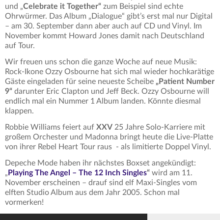
und
„
Celebrate it Together“
zum Beispiel sind echte
Ohrwürmer. Das Album „Dialogue“ gibt’s erst mal nur Digital
– am 30. September dann aber auch auf CD und Vinyl. Im
November kommt Howard Jones damit nach Deutschland
auf Tour.
Wir freuen uns schon die ganze Woche auf neue Musik:
Rock-Ikone Ozzy Osbourne hat sich mal wieder hochkarätige
Gäste eingeladen für seine neueste Scheibe
„Patient Number
9“
darunter Eric Clapton und Jeff Beck. Ozzy Osbourne will
endlich mal ein Nummer 1 Album landen. Könnte diesmal
klappen.
Robbie Williams feiert auf
XXV
25 Jahre Solo-Karriere mit
großem Orchester und Madonna bringt heute die Live-Platte
von ihrer Rebel Heart Tour raus - als limitierte Doppel Vinyl.
Depeche Mode haben ihr nächstes Boxset angekündigt:
„
Playing The Angel – The 12 Inch Singles
“
wird am 11.
November erscheinen – drauf sind elf Maxi-Singles vom
elften Studio Album aus dem Jahr 2005. Schon mal
vormerken!