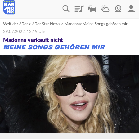
Playlist
Verkehr
Wetter
Webcam
Mein
Welt der 80er
>
80er Star News
>
Madonna: Meine Songs gehören mir
29.07.2022, 12:19 Uhr
Madonna verkauft nicht
MEINE SONGS GEHÖREN MIR