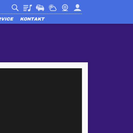
Playlist
Verkehr
Wetter
Webcam
Mein harmony
RVICE
KONTAKT