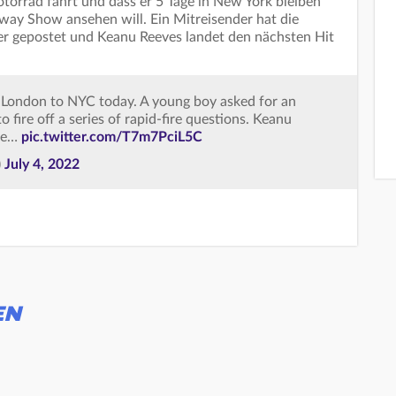
torrad fährt und dass er 5 Tage in New York bleiben
way Show ansehen will. Ein Mitreisender hat die
r gepostet und Keanu Reeves landet den nächsten Hit
 London to NYC today. A young boy asked for an
fire off a series of rapid-fire questions. Keanu
one…
pic.twitter.com/T7m7PciL5C
)
July 4, 2022
EN