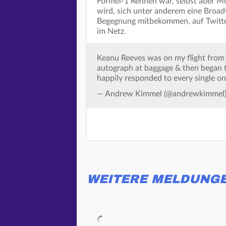
Formel-1 Rennen war, selbst aber Mo
wird, sich unter anderem eine Broad
Begegnung mitbekommen, auf Twitte
im Netz.
Keanu Reeves was on my flight from
autograph at baggage & then began to 
happily responded to every single 
— Andrew Kimmel (@andrewkimmel
WEITERE MELDUNG