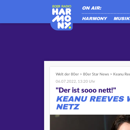
ON AIR:
HARMONY
MUSIK
Welt der 80er
>
80er Star News
>
Keanu Ree
06.07.2022, 13:20 Uhr
"Der ist sooo nett!"
KEANU REEVES W
NETZ