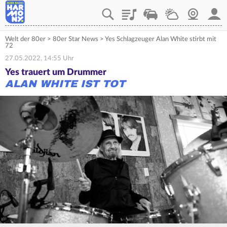
Playlist
Verkehr
Wetter
Webcam
Mein
Welt der 80er
>
80er Star News
>
Yes Schlagzeuger Alan White stirbt mit
72
27.05.2022, 14:55 Uhr
Yes trauert um Drummer
ALAN WHITE IST TOT