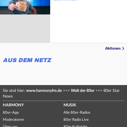
Aktionen
AUS DEM NETZ
Sie sind hier:
www.harmonyfm.de
>>>
Welt der 80er
>>>
80er Star
News
HARMONY
MUSIK
80er-App
Alle 80er-Radios
Moderatoren
80er Radio Live
Über uns
80er Kultnight