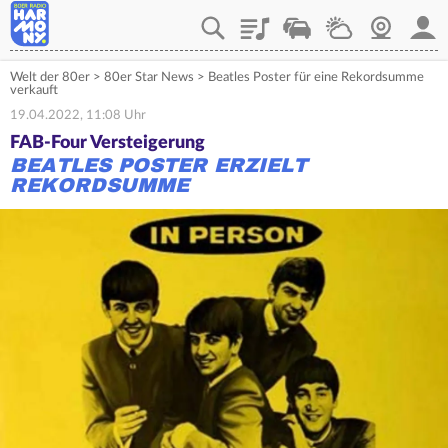
Playlist
Verkehr
Wetter
Webcam
Mein
Welt der 80er
>
80er Star News
>
Beatles Poster für eine Rekordsumme
verkauft
19.04.2022, 11:08 Uhr
FAB-Four Versteigerung
BEATLES POSTER ERZIELT
REKORDSUMME