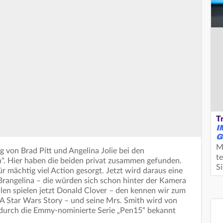
T
I
G
M
 von Brad Pitt und Angelina Jolie bei den
te
". Hier haben die beiden privat zusammen gefunden.
S
ür mächtig viel Action gesorgt. Jetzt wird daraus eine
t Brangelina – die würden sich schon hinter der Kamera
llen spielen jetzt Donald Clover – den kennen wir zum
o: A Star Wars Story – und seine Mrs. Smith wird von
m durch die Emmy-nominierte Serie „Pen15“ bekannt