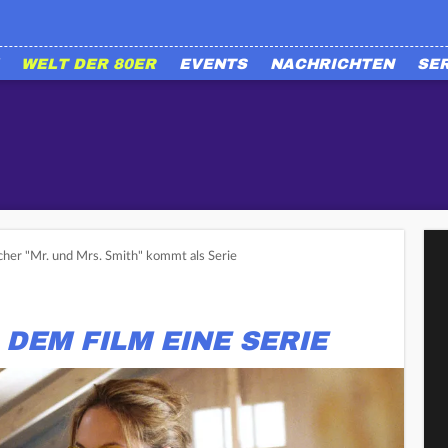
WELT DER 80ER
EVENTS
NACHRICHTEN
SE
cher "Mr. und Mrs. Smith" kommt als Serie
 DEM FILM EINE SERIE