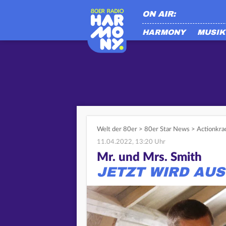
ON AIR:
HARMONY
MUSIK
Welt der 80er
>
80er Star News
>
Actionkra
11.04.2022, 13:20 Uhr
Mr. und Mrs. Smith
JETZT WIRD AUS