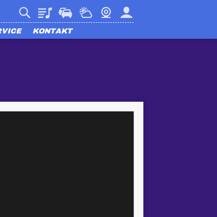
Playlist
Verkehr
Wetter
Webcam
Mein harmony
RVICE
KONTAKT