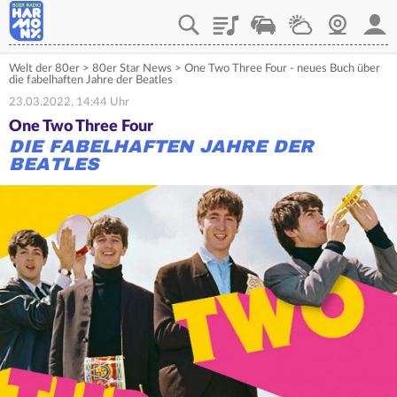
Playlist
Verkehr
Wetter
Webcam
Mein
Welt der 80er
>
80er Star News
>
One Two Three Four - neues Buch über
die fabelhaften Jahre der Beatles
23.03.2022, 14:44 Uhr
One Two Three Four
DIE FABELHAFTEN JAHRE DER
BEATLES