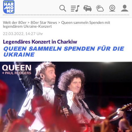
Playlist
Verkehr
Wetter
Webcam
Mein
Welt der 80er
>
80er Star News
>
Queen sammeln Spenden mit
legendärem Ukraine-Konzert
22.03.2022, 14:27 Uhr
Legendäres Konzert in Charkiw
QUEEN SAMMELN SPENDEN FÜR DIE
UKRAINE