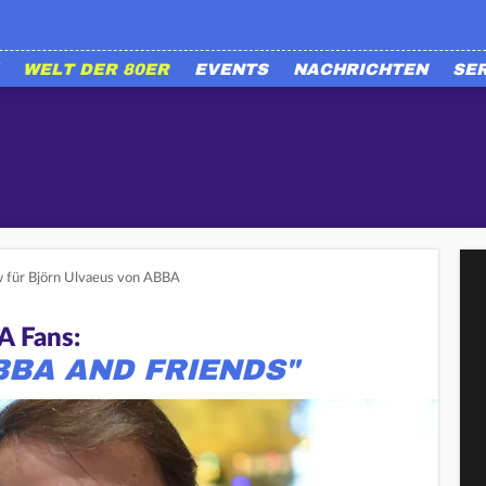
WELT DER 80ER
EVENTS
NACHRICHTEN
SE
 für Björn Ulvaeus von ABBA
A Fans:
BBA AND FRIENDS"