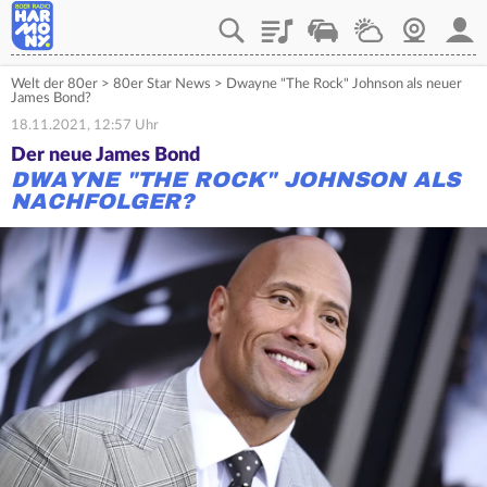
Playlist
Verkehr
Wetter
Webcam
Mein
Welt der 80er
>
80er Star News
>
Dwayne "The Rock" Johnson als neuer
James Bond?
18.11.2021, 12:57 Uhr
Der neue James Bond
DWAYNE "THE ROCK" JOHNSON ALS
NACHFOLGER?