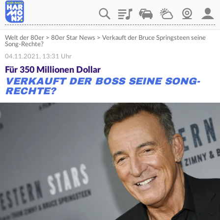
Playlist
Verkehr
Wetter
Webcam
Mein
Welt der 80er
>
80er Star News
>
Verkauft der Bruce Springsteen seine
Song-Rechte?
04.11.2021, 13:31 Uhr
Für 350 Millionen Dollar
VERKAUFT DER BOSS SEINE SONG-
RECHTE?