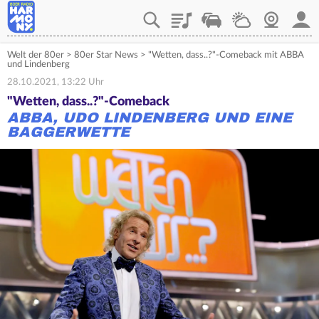
Playlist
Verkehr
Wetter
Webcam
Mein
Welt der 80er
>
80er Star News
>
"Wetten, dass..?"-Comeback mit ABBA
und Lindenberg
28.10.2021, 13:22 Uhr
"Wetten, dass..?"-Comeback
ABBA, UDO LINDENBERG UND EINE
BAGGERWETTE