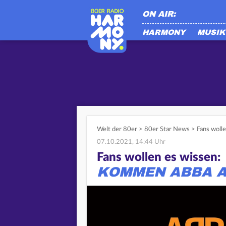
ON AIR:
HARMONY
MUSIK
Welt der 80er
>
80er Star News
>
Fans woll
07.10.2021, 14:44 Uhr
Fans wollen es wissen:
KOMMEN ABBA A