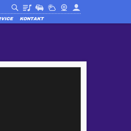
Playlist
Verkehr
Wetter
Webcam
Mein harmony
RVICE
KONTAKT