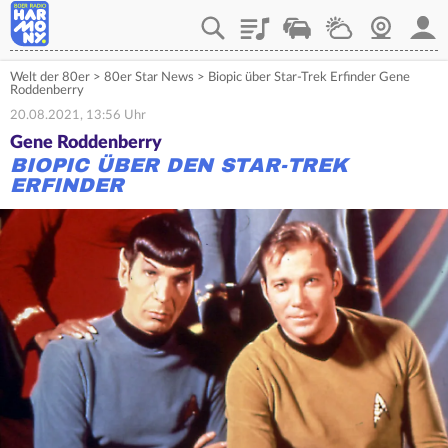
Playlist
Verkehr
Wetter
Webcam
Mein
Welt der 80er
>
80er Star News
>
Biopic über Star-Trek Erfinder Gene
Roddenberry
20.08.2021, 13:56 Uhr
Gene Roddenberry
BIOPIC ÜBER DEN STAR-TREK
ERFINDER