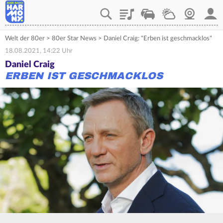
Playlist
Verkehr
Wetter
Webcam
Mein
Welt der 80er
>
80er Star News
>
Daniel Craig: "Erben ist geschmacklos"
18.08.2021, 14:22 Uhr
Daniel Craig
ERBEN IST GESCHMACKLOS