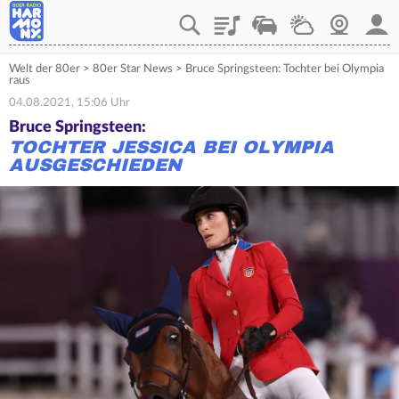
Playlist
Verkehr
Wetter
Webcam
Mein
Welt der 80er
>
80er Star News
>
Bruce Springsteen: Tochter bei Olympia
raus
04.08.2021, 15:06 Uhr
Bruce Springsteen:
TOCHTER JESSICA BEI OLYMPIA
AUSGESCHIEDEN