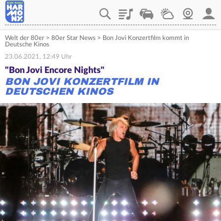
Playlist
Verkehr
Wetter
Webcam
Mein
Welt der 80er
>
80er Star News
>
Bon Jovi Konzertfilm kommt in
Deutsche Kinos
23.06.2021, 12:49 Uhr
"Bon Jovi Encore Nights"
BON JOVI KONZERTFILM IN
DEUTSCHEN KINOS