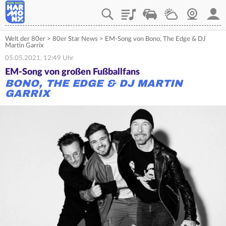
Playlist
Verkehr
Wetter
Webcam
Mein
Welt der 80er
>
80er Star News
>
EM-Song von Bono, The Edge & DJ
Martin Garrix
05.05.2021, 12:49 Uhr
EM-Song von großen Fußballfans
BONO, THE EDGE & DJ MARTIN
GARRIX