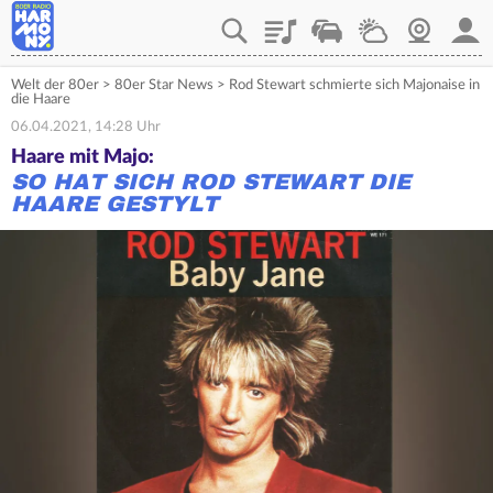
Playlist
Verkehr
Wetter
Webcam
Mein
Welt der 80er
>
80er Star News
>
Rod Stewart schmierte sich Majonaise in
die Haare
06.04.2021, 14:28 Uhr
Haare mit Majo:
SO HAT SICH ROD STEWART DIE
HAARE GESTYLT