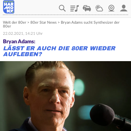
Playlist
Verkehr
Wetter
Webcam
Mein
Welt der 80er
>
80er Star News
>
Bryan Adams sucht Synthesizer der
80er
22.02.2021, 14:21 Uhr
Bryan Adams:
LÄSST ER AUCH DIE 80ER WIEDER
AUFLEBEN?