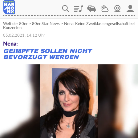
Playlist
Verkehr
Wetter
Webcam
Mein
Welt der 80er
>
80er Star News
>
Nena: Keine Zweiklassengesellschaft bei
Konzerten
05.02.2021, 14:12 Uhr
Nena:
GEIMPFTE SOLLEN NICHT
BEVORZUGT WERDEN