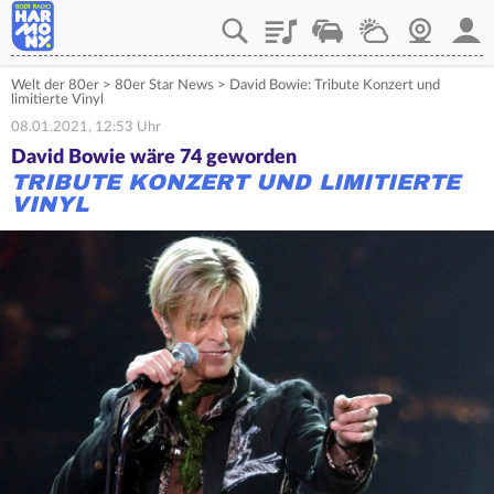
Playlist
Verkehr
Wetter
Webcam
Mein
Welt der 80er
>
80er Star News
>
David Bowie: Tribute Konzert und
limitierte Vinyl
08.01.2021, 12:53 Uhr
David Bowie wäre 74 geworden
TRIBUTE KONZERT UND LIMITIERTE
VINYL