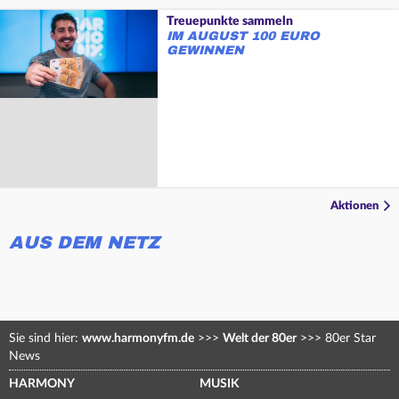
Treuepunkte sammeln
IM AUGUST 100 EURO
GEWINNEN
Aktionen
AUS DEM NETZ
Sie sind hier:
www.harmonyfm.de
>>>
Welt der 80er
>>>
80er Star
News
HARMONY
MUSIK