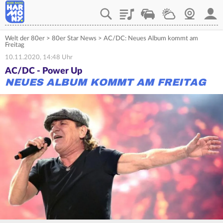
Playlist
Verkehr
Wetter
Webcam
Mein
Welt der 80er
>
80er Star News
>
AC/DC: Neues Album kommt am
Freitag
10.11.2020, 14:48 Uhr
AC/DC - Power Up
NEUES ALBUM KOMMT AM FREITAG