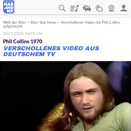
Playlist
Verkehr
Wetter
Webcam
Mein
Welt der 80er
>
80er Star News
>
Verschollenes Video mit Phil Collins
aufgetaucht
10.11.2020, 14:02 Uhr
Phil Collins 1970
VERSCHOLLENES VIDEO AUS
DEUTSCHEM TV