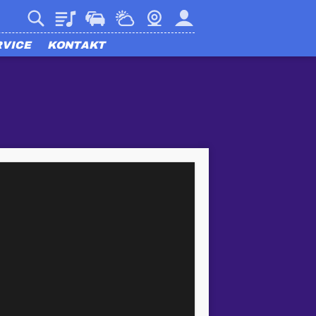
Playlist
Verkehr
Wetter
Webcam
Mein harmony
RVICE
KONTAKT