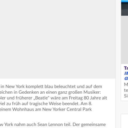
T
I
G
M
g in New York komplett blau beleuchtet und auf dem
te
zeichen in Gedenken an einen ganz großen Musiker:
S
er und früherer „Beatle“ wäre am Freitag 80 Jahre alt
iel zu früh auf tragische Weise beendet. Am 8.
einem Wohnhaus am New Yorker Central Park
ew York nahm auch Sean Lennon teil. Der gemeinsame