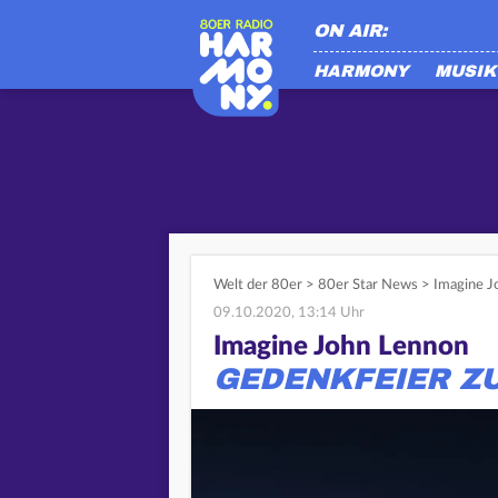
ON AIR:
HARMONY
MUSIK
Welt der 80er
>
80er Star News
>
Imagine J
09.10.2020, 13:14 Uhr
Imagine John Lennon
GEDENKFEIER ZU