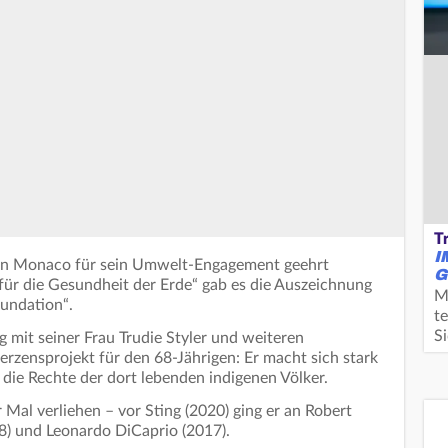
T
I
zt in Monaco für sein Umwelt-Engagement geehrt
G
ür die Gesundheit der Erde“ gab es die Auszeichnung
M
oundation“.
te
S
g mit seiner Frau Trudie Styler und weiteren
erzensprojekt für den 68-Jährigen: Er macht sich stark
die Rechte der dort lebenden indigenen Völker.
 Mal verliehen – vor Sting (2020) ging er an Robert
8) und Leonardo DiCaprio (2017).