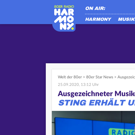
ON AIR:
HARMONY
MUSIK
Welt der 80er
>
80er Star News
>
Ausgezeic
25.09.2020, 13:12 Uhr
Ausgezeichneter Musik
STING ERHÄLT 