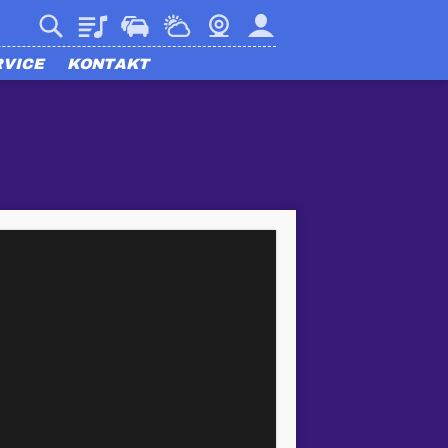
Playlist
Verkehr
Wetter
Webcam
Mein harmony
RVICE
KONTAKT