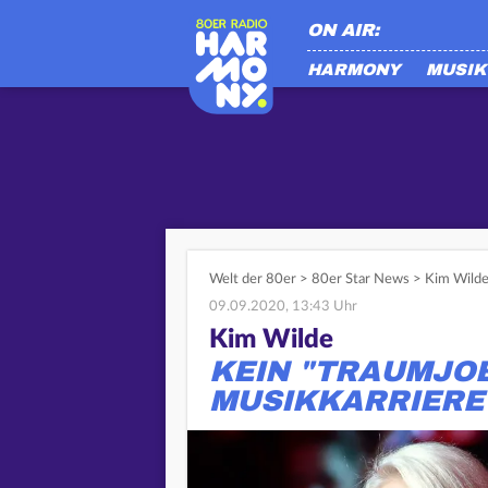
ON AIR:
HARMONY
MUSIK
Welt der 80er
>
80er Star News
>
Kim Wilde
09.09.2020, 13:43 Uhr
Kim Wilde
KEIN "TRAUMJO
MUSIKKARRIERE