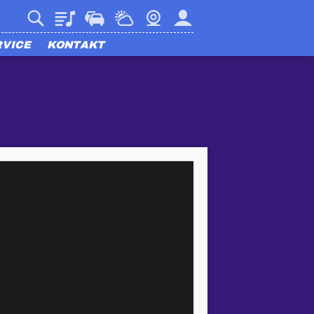
Playlist
Verkehr
Wetter
Webcam
Mein harmony
RVICE
KONTAKT