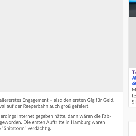
T
I
G
M
te
 allererstes Engagement – also den ersten Gig für Geld.
S
val auf der Reeperbahn auch groß gefeiert.
lerdings Internet gegeben hätte, dann wären die Fab-
 geworden. Die ersten Auftritte in Hamburg waren
 "Shitstorm" verdächtig.