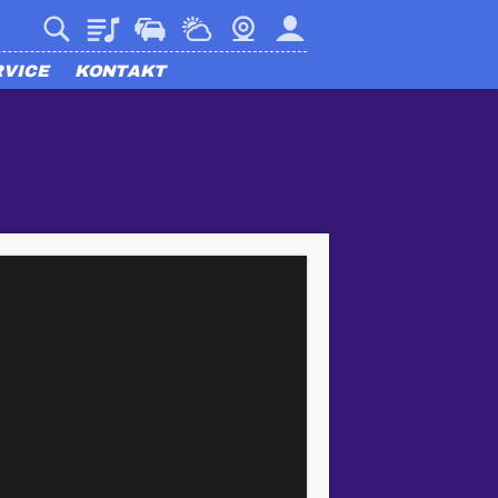
Playlist
Verkehr
Wetter
Webcam
Mein harmony
RVICE
KONTAKT