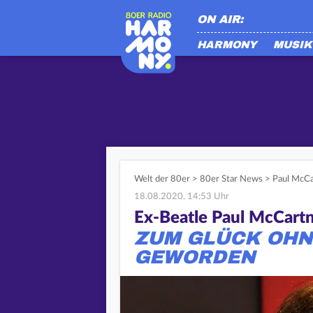
ON AIR:
HARMONY
MUSIK
Welt der 80er
>
80er Star News
>
Paul McCa
18.08.2020, 14:53 Uhr
Ex-Beatle Paul McCart
ZUM GLÜCK OHN
GEWORDEN