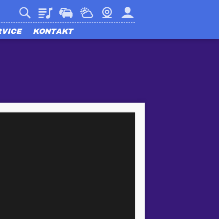
Playlist
Verkehr
Wetter
Webcam
Mein harmony
RVICE
KONTAKT