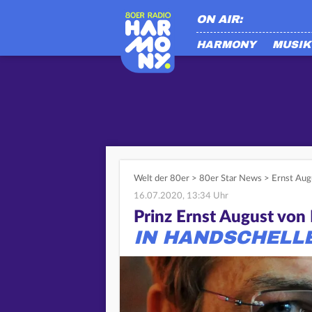
ON AIR:
HARMONY
MUSIK
Welt der 80er
>
80er Star News
>
Ernst Augu
16.07.2020, 13:34 Uhr
Prinz Ernst August vo
IN HANDSCHELLE