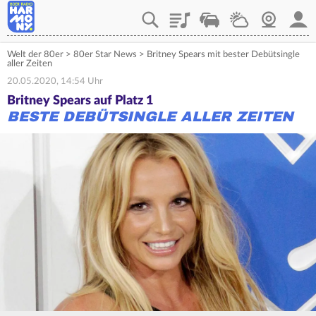
Playlist
Verkehr
Wetter
Webcam
Mein
Welt der 80er
>
80er Star News
>
Britney Spears mit bester Debütsingle
aller Zeiten
20.05.2020, 14:54 Uhr
Britney Spears auf Platz 1
BESTE DEBÜTSINGLE ALLER ZEITEN