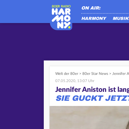
ON AIR:
HARMONY
MUSIK
Welt der 80er
>
80er Star News
>
Jennifer 
07.05.2020, 13:07 Uhr
Jennifer Aniston ist lan
SIE GUCKT JET