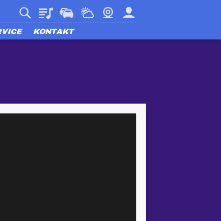
Playlist
Verkehr
Wetter
Webcam
Mein harmony
RVICE
KONTAKT