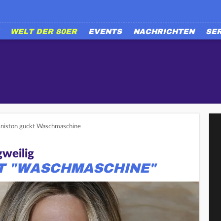
WELT DER 80ER
EVENTS
NACHRICHTEN
SE
Aniston guckt Waschmaschine
gweilig
ZT "WASCHMASCHINE"