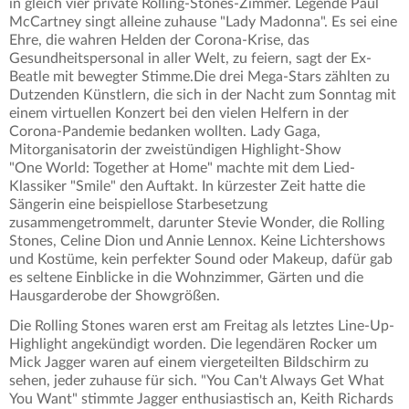
in gleich vier private Rolling-Stones-Zimmer. Legende Paul
McCartney singt alleine zuhause "Lady Madonna". Es sei eine
Ehre, die wahren Helden der Corona-Krise, das
Gesundheitspersonal in aller Welt, zu feiern, sagt der Ex-
Beatle mit bewegter Stimme.Die drei Mega-Stars zählten zu
Dutzenden Künstlern, die sich in der Nacht zum Sonntag mit
einem virtuellen Konzert bei den vielen Helfern in der
Corona-Pandemie bedanken wollten. Lady Gaga,
Mitorganisatorin der zweistündigen Highlight-Show
"One World: Together at Home" machte mit dem Lied-
Klassiker "Smile" den Auftakt. In kürzester Zeit hatte die
Sängerin eine beispiellose Starbesetzung
zusammengetrommelt, darunter Stevie Wonder, die Rolling
Stones, Celine Dion und Annie Lennox. Keine Lichtershows
und Kostüme, kein perfekter Sound oder Makeup, dafür gab
es seltene Einblicke in die Wohnzimmer, Gärten und die
Hausgarderobe der Showgrößen.
Die Rolling Stones waren erst am Freitag als letztes Line-Up-
Highlight angekündigt worden. Die legendären Rocker um
Mick Jagger waren auf einem viergeteilten Bildschirm zu
sehen, jeder zuhause für sich. "You Can't Always Get What
You Want" stimmte Jagger enthusiastisch an, Keith Richards