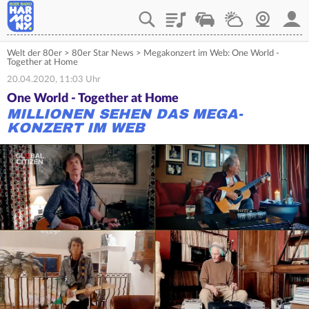
Playlist
Verkehr
Wetter
Webcam
Mein
Welt der 80er
>
80er Star News
>
Megakonzert im Web: One World -
Together at Home
20.04.2020, 11:03 Uhr
One World - Together at Home
MILLIONEN SEHEN DAS MEGA-
KONZERT IM WEB