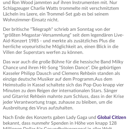
und Ron Wood jammten auf ihren Instrumenten mit. Nur
Schlagzeuger Charlie Watts trommelte mit verschmitztem
Lächeln ins Leere, ein Trommel-Set gab es bei seinem
Wohnzimmer-Einsatz nicht.
Der britische "Telegraph" schrieb am Sonntag von der
"größten Megastar-Versammlung" seit dem legendären Live-
Aid-Konzert 1985 - und merkte als zusätzliches Plus die
herrliche voyeuristische Möglichkeit an, einen Blick in die
Villen der Superstars werfen zu können.
Das war auch die große Bühne für die hessische Band Milky
Chance und ihren Hit-Song "Stolen Dance". Die gebürtigen
Kasseler Philipp Dausch und Clemens Rehbein standen als
einzige deutsche Musiker auf dem Programm.Aus dem
Heimstudio in Kassel schaltete sich das Pop-Duo knapp vier
Minuten zu dem Reigen der internationalen Stars. Sänger
und Gitarrist Rehbein mahnte zum Schluss, dass in der Krise
jeder Verantwortung trage, zuhause zu bleiben, um die
Ausbreitung des Virus aufzuhalten.
Nach Ende des Konzerts gaben Lady Gaga und
Global Citizen
bekannt, dass nunmehr Spenden in Höhe von knapp 128