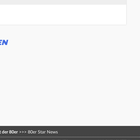
EN
 der 80er
>>>
80er Star News