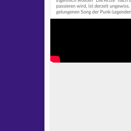
Eigentlich wollten "Die Ärzte" nach
passieren wird, ist derzeit ungewiss.
gelungenen Song der Punk-Legenden