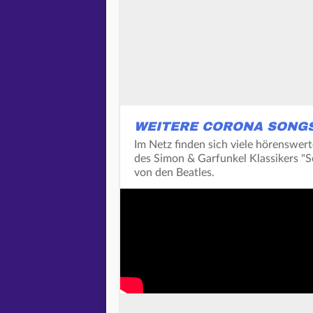
WEITERE CORONA SONG
Im Netz finden sich viele hörenswer
des Simon & Garfunkel Klassikers "S
von den Beatles.