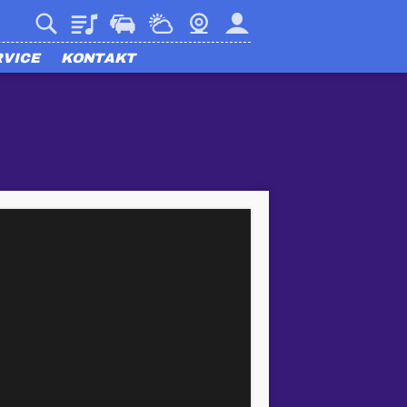
Playlist
Verkehr
Wetter
Webcam
Mein harmony
RVICE
KONTAKT