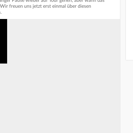
 langer Pause wieder auf Tour gehen, aber wann das
 Wir freuen uns jetzt erst einmal über diesen
.