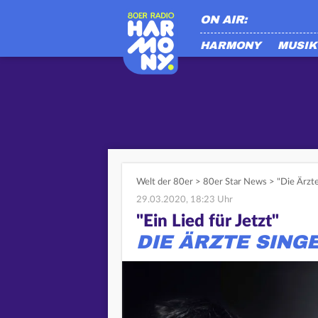
ON AIR:
HARMONY
MUSIK
Welt der 80er
>
80er Star News
>
"Die Ärzt
29.03.2020, 18:23 Uhr
"Ein Lied für Jetzt"
DIE ÄRZTE SING