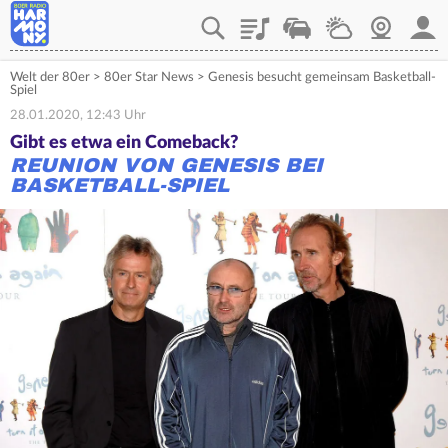
Playlist
Verkehr
Wetter
Webcam
Mein
Welt der 80er
>
80er Star News
>
Genesis besucht gemeinsam Basketball-
Spiel
28.01.2020, 12:43 Uhr
Gibt es etwa ein Comeback?
REUNION VON GENESIS BEI
BASKETBALL-SPIEL