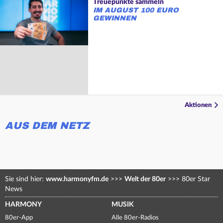
Treuepunkte sammeln
IM AUGUST 100 EURO
GEWINNEN
Aktionen
AUS DEM NETZ
Sie sind hier:
www.harmonyfm.de
>>>
Welt der 80er
>>>
80er Star
News
HARMONY
MUSIK
80er-App
Alle 80er-Radios