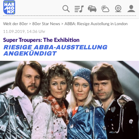
Playlist
Verkehr
Wetter
Webcam
Mein
Welt der 80er
>
80er Star News
>
ABBA: Riesige Austellung in London
11.09.2019, 14:36 Uhr
Super Troupers: The Exhibition
RIESIGE ABBA-AUSSTELLUNG
ANGEKÜNDIGT