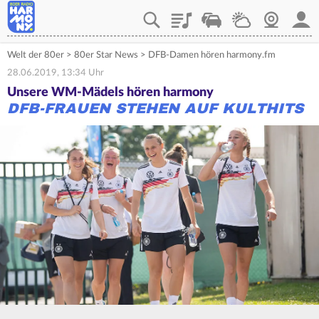
Playlist
Verkehr
Wetter
Webcam
Mein
Welt der 80er
>
80er Star News
>
DFB-Damen hören harmony.fm
28.06.2019, 13:34 Uhr
Unsere WM-Mädels hören harmony
DFB-FRAUEN STEHEN AUF KULTHITS