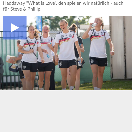
Haddaway "What is Love", den spielen wir natürlich - auch
für Steve & Phillip.
0
seconds
of
0
seconds