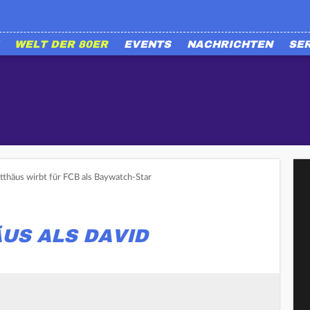
WELT DER 80ER
EVENTS
NACHRICHTEN
SE
tthäus wirbt für FCB als Baywatch-Star
US ALS DAVID