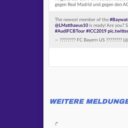
gegen Real Madrid und gegen den A
The newest member of the
#Baywat
@LMatthaeus10
is ready! Are you? 
#AudiFCBTour
#ICC2019
pic.twitt
— ???????? FC Bayern US ???????? 
WEITERE MELDUNG