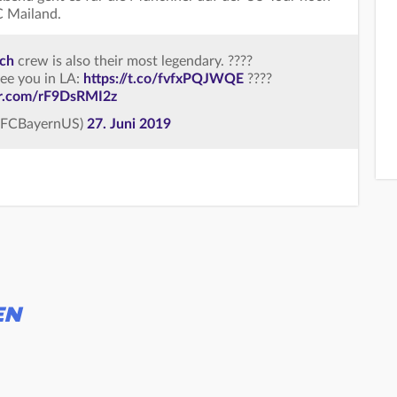
C Mailand.
ch
crew is also their most legendary. ????
See you in LA:
https://t.co/fvfxPQJWQE
????
er.com/rF9DsRMI2z
(@FCBayernUS)
27. Juni 2019
EN