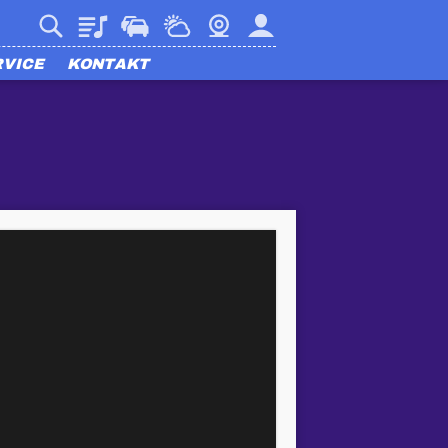
Playlist
Verkehr
Wetter
Webcam
Mein harmony
RVICE
KONTAKT