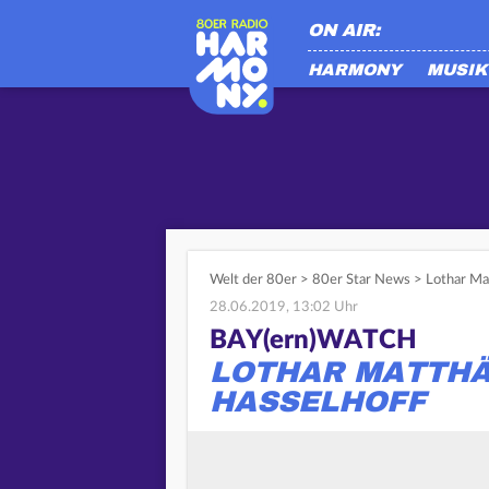
ON AIR:
HARMONY
MUSIK
Welt der 80er
>
80er Star News
>
Lothar Ma
28.06.2019, 13:02 Uhr
BAY(ern)WATCH
LOTHAR MATTHÄ
HASSELHOFF