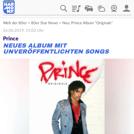
Playlist
Verkehr
Wetter
Webcam
Mein
Welt der 80er
>
80er Star News
>
Neu: Prince Album "Originals"
26.06.2019, 15:02 Uhr
Prince
NEUES ALBUM MIT
UNVERÖFFENTLICHTEN SONGS