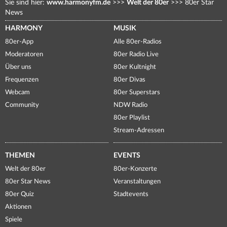
Sie sind hier:
www.harmonyfm.de
>>>
Welt der 80er
>>>
80er Star
News
HARMONY
MUSIK
80er-App
Alle 80er-Radios
Moderatoren
80er Radio Live
Über uns
80er Kultnight
Frequenzen
80er Divas
Webcam
80er Superstars
Community
NDW Radio
80er Playlist
Stream-Adressen
THEMEN
EVENTS
Welt der 80er
80er-Konzerte
80er Star News
Veranstaltungen
80er Quiz
Stadtevents
Aktionen
Spiele