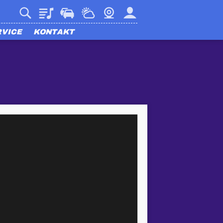
Playlist
Verkehr
Wetter
Webcam
Mein harmony
RVICE
KONTAKT