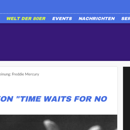
WELT DER 80ER
EVENTS
NACHRICHTEN
SE
inung: Freddie Mercury
ON "TIME WAITS FOR NO