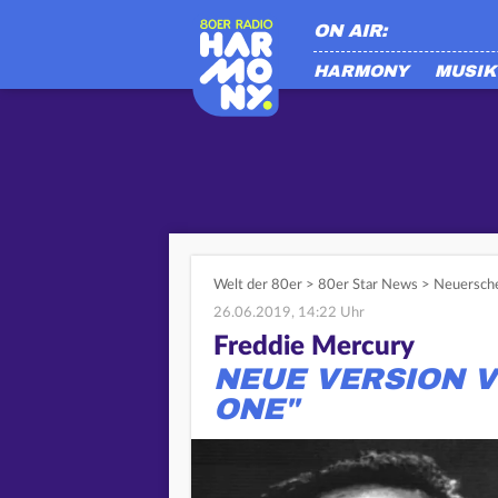
ON AIR:
HARMONY
MUSIK
Welt der 80er
>
80er Star News
>
Neuersche
26.06.2019, 14:22 Uhr
Freddie Mercury
NEUE VERSION V
ONE"