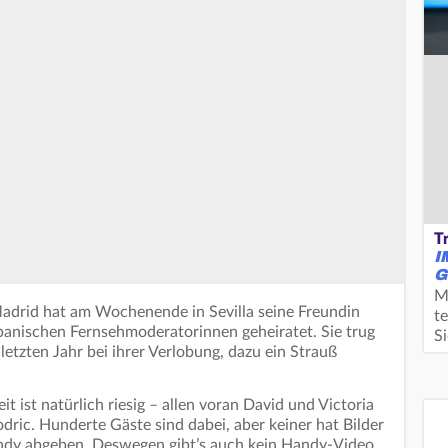
T
I
G
M
Madrid hat am Wochenende in Sevilla seine Freundin
te
spanischen Fernsehmoderatorinnen geheiratet. Sie trug
S
letzten Jahr bei ihrer Verlobung, dazu ein Strauß
t ist natürlich riesig – allen voran David und Victoria
ic. Hunderte Gäste sind dabei, aber keiner hat Bilder
andy abgeben. Deswegen gibt’s auch kein Handy-Video