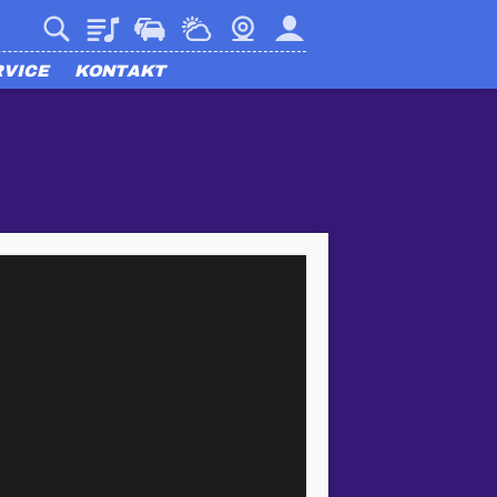
Playlist
Verkehr
Wetter
Webcam
Mein harmony
RVICE
KONTAKT