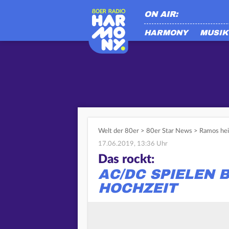
ON AIR:
HARMONY
MUSIK
Welt der 80er
>
80er Star News
>
Ramos hei
17.06.2019, 13:36 Uhr
Das rockt:
AC/DC SPIELEN B
OCHZEIT