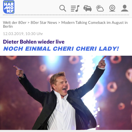
Playlist
Verkehr
Wetter
Webcam
Mein
Welt der 80er
>
80er Star News
>
Modern Talking Comeback im August in
Berlin
12.03.2019, 10:30 Uhr
Dieter Bohlen wieder live
NOCH EINMAL CHERI CHERI LADY!