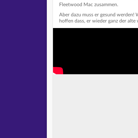
Fleetwood Mac zusammen.
Aber dazu muss er gesund werden! 
hoffen dass, er wieder ganz der alte