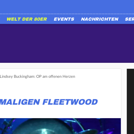
WELT DER 80ER
EVENTS
NACHRICHTEN
SE
Lindsey Buckingham: OP am offenen Herzen
EMALIGEN FLEETWOOD