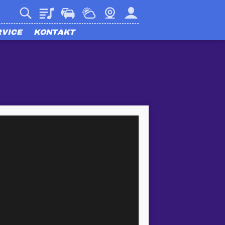
Playlist
Verkehr
Wetter
Webcam
Mein harmony
RVICE
KONTAKT