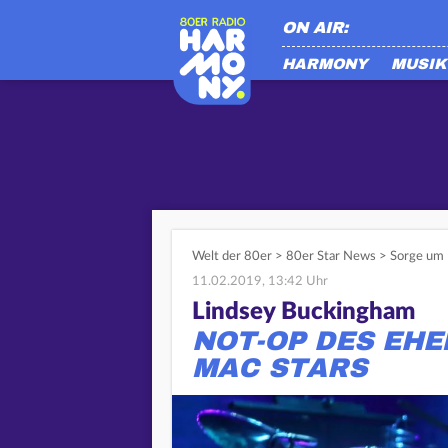
ON AIR:
HARMONY
MUSIK
Welt der 80er
>
80er Star News
>
Sorge um 
11.02.2019, 13:42 Uhr
Lindsey Buckingham
NOT-OP DES EH
MAC STARS