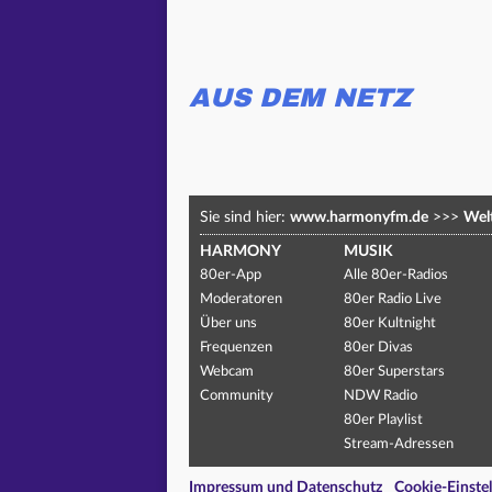
AUS DEM NETZ
Sie sind hier:
www.harmonyfm.de
>>>
Welt
HARMONY
MUSIK
80er-App
Alle 80er-Radios
Moderatoren
80er Radio Live
Über uns
80er Kultnight
Frequenzen
80er Divas
Webcam
80er Superstars
Community
NDW Radio
80er Playlist
Stream-Adressen
Impressum und Datenschutz
Cookie-Einste